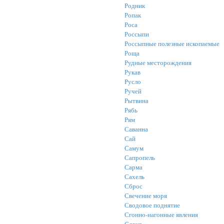
Родник
Ропак
Роса
Россыпи
Россыпные полезные ископаемые
Роща
Рудные месторождения
Рукав
Русло
Ручей
Рытвина
Рябь
Рям
Саванна
Сай
Самум
Сапропель
Сарма
Сахель
Сброс
Свечение моря
Сводовое поднятие
Сгонно-нагонные явления
Сдвиг