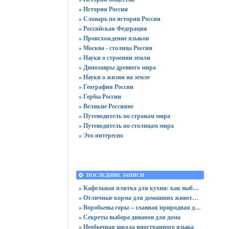
» История России
» Словарь по истории России
» Российская Федерация
» Происхождение языков
» Москва - столица России
» Науки о строении земли
» Динозавры древнего мира
» Науки о жизни на земле
» География России
» Гербы России
» Великие Россияне
» Путеводитель по странам мира
» Путеводитель по столицам мира
» Это интересно
ПОСЛЕДНИЕ ЗАПИСИ
» Кафельная плитка для кухни: как выбрать практичную отделку
» Отличные корма для домашних животных
» Воробьевы горы -- главная природная достопримечательность Москвы
» Секреты выбора диванов для дома
» Необычная школа иностранного языка