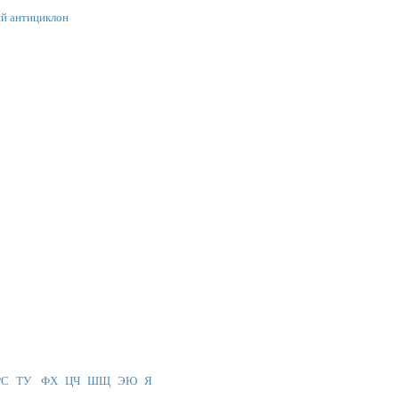
й антициклон
РС
ТУ
ФХ
ЦЧ
ШЩ
ЭЮ
Я