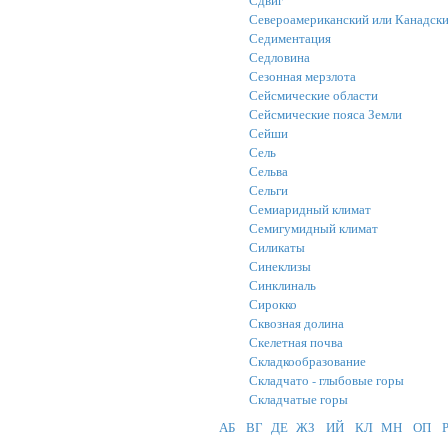
Североамериканский или Канадски
Седиментация
Седловина
Сезонная мерзлота
Сейсмические области
Сейсмические пояса Земли
Сейши
Сель
Сельва
Сельги
Семиаридный климат
Семигумидный климат
Силикаты
Синеклизы
Синклиналь
Сирокко
Сквозная долина
Скелетная почва
Складкообразование
Складчато - глыбовые горы
Складчатые горы
АБ
ВГ
ДЕ
ЖЗ
ИЙ
КЛ
МН
ОП