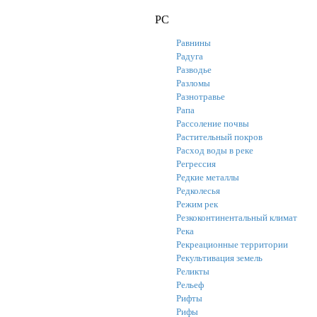
РС
Равнины
Радуга
Разводье
Разломы
Разнотравье
Рапа
Рассоление почвы
Растительный покров
Расход воды в реке
Регрессия
Редкие металлы
Редколесья
Режим рек
Резкоконтинентальный климат
Река
Рекреационные территории
Рекультивация земель
Реликты
Рельеф
Рифты
Рифы