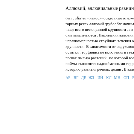
Аллювий, аллювиальные равни
(лат .
alluvio
- нанос) - осадочные отлож
горных реках аллювий грубообломочный -
чаще всего пески разной крупности , а в
они измельчаются . Накопления аллювия
неравномерностью струйного течения от
крупности . В зависимости от окружаю
остатки : торфянистые включения в таеж
песках пыльца растений , по которой в
поймы становятся надпойменными терра
историю развития речных долин . В ал
АБ
ВГ
ДЕ
ЖЗ
ИЙ
КЛ
МН
ОП