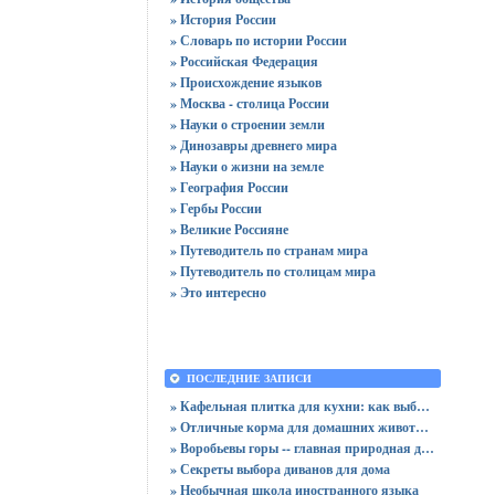
» История России
» Словарь по истории России
» Российская Федерация
» Происхождение языков
» Москва - столица России
» Науки о строении земли
» Динозавры древнего мира
» Науки о жизни на земле
» География России
» Гербы России
» Великие Россияне
» Путеводитель по странам мира
» Путеводитель по столицам мира
» Это интересно
ПОСЛЕДНИЕ ЗАПИСИ
» Кафельная плитка для кухни: как выбрать практичную отделку
» Отличные корма для домашних животных
» Воробьевы горы -- главная природная достопримечательность Москвы
» Секреты выбора диванов для дома
» Необычная школа иностранного языка