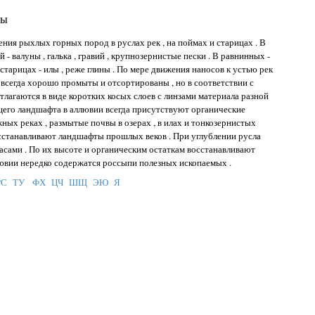
ны
ения рыхлых горных пород в руслах рек , на поймах и старицах . В
 валуны , галька , гравий , крупнозернистые пески . В равнинных -
 старицах - илы , реже глины . По мере движения наносов к устью рек
 всегда хорошо промыты и отсортированы , но в соответствии с
лагаются в виде коротких косых слоев с линзами материала разной
щего ландшафта в аллювии всегда присутствуют органические
ных реках , размытые почвы в озерах , в илах и тонкозернистых
осстанавливают ландшафты прошлых веков . При углублении русла
сами . По их высоте и органическим остаткам восстанавливают
лювии нередко содержатся россыпи полезных ископаемых .
РС
ТУ
ФХ
ЦЧ
ШЩ
ЭЮ
Я