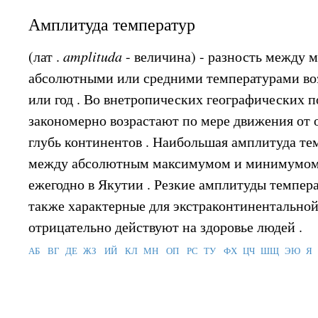
Амплитуда температур
(лат .
amplituda
- величина) - разность между
абсолютными или средними температурами возд
или год . Во внетропических географических по
закономерно возрастают по мере движения от 
глубь континентов . Наибольшая амплитуда те
между абсолютным максимумом и минимумом 
ежегодно в Якутии . Резкие амплитуды температ
также характерные для экстраконтинентальной
отрицательно действуют на здоровье людей .
АБ
ВГ
ДЕ
ЖЗ
ИЙ
КЛ
МН
ОП
РС
ТУ
ФХ
ЦЧ
ШЩ
ЭЮ
Я