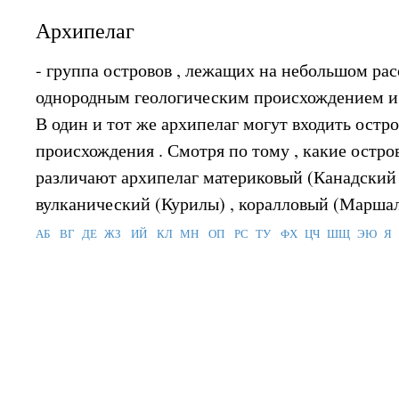
Архипелаг
- группа островов , лежащих на небольшом расс
однородным геологическим происхождением и 
В один и тот же архипелаг могут входить остр
происхождения . Смотря по тому , какие остров
различают архипелаг материковый (Канадский 
вулканический (Курилы) , коралловый (Маршалл
АБ
ВГ
ДЕ
ЖЗ
ИЙ
КЛ
МН
ОП
РС
ТУ
ФХ
ЦЧ
ШЩ
ЭЮ
Я