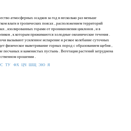
личество атмосферных осадков за год в несколько раз меньше
тком влаги в тропических поясах , расположением территорий
ах , изолированных горами от проникновения циклонов , и в
пиков , к которым прижимаются холодные океанические течения .
ночи вызывают усиленное испарение и резкое колебание суточных
идет физическое выветривание горных пород с образованием щебня ,
ние песчаных и каменистых пустынь . Вегетация растений затруднена
сственном орошении .
РС
ТУ
ФХ
ЦЧ
ШЩ
ЭЮ
Я