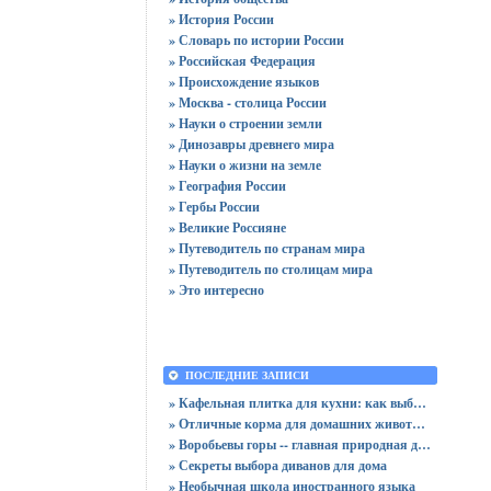
» История России
» Словарь по истории России
» Российская Федерация
» Происхождение языков
» Москва - столица России
» Науки о строении земли
» Динозавры древнего мира
» Науки о жизни на земле
» География России
» Гербы России
» Великие Россияне
» Путеводитель по странам мира
» Путеводитель по столицам мира
» Это интересно
ПОСЛЕДНИЕ ЗАПИСИ
» Кафельная плитка для кухни: как выбрать практичную отделку
» Отличные корма для домашних животных
» Воробьевы горы -- главная природная достопримечательность Москвы
» Секреты выбора диванов для дома
» Необычная школа иностранного языка