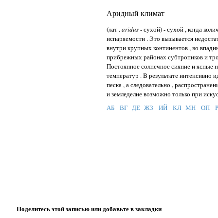
Аридный климат
(лат .
aridus
- сyхой) - сухой , когда ко
испаряемости . Это вызывается недоста
внутри крупных континентов , во впадин
прибрежных районах субтропиков и тро
Постоянное солнечное сияние и ясные 
температур . В результате интенсивно 
песка , а следовательно , распростране
и земледелие возможно только при иску
АБ
ВГ
ДЕ
ЖЗ
ИЙ
КЛ
МН
ОП
Поделитесь этой записью или добавьте в закладки