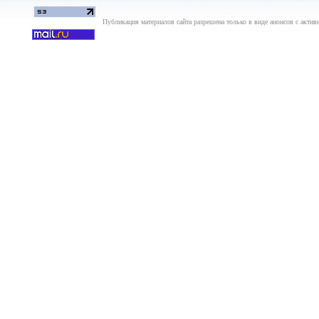
Публикация материалов сайта разрешена только в виде анонсов с актив