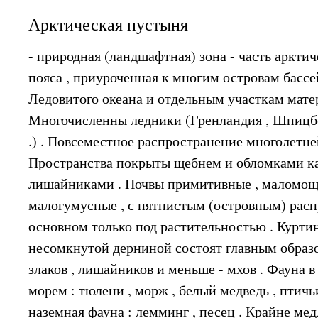
Арктическая пустыня
- природная (ландшафтная) зона - часть аркти
пояса , приуроченная к многим островам басс
Ледовитого океана и отдельным участкам мате
Многочисленны ледники (Гренландия , Шпицбе
.) . Повсеместное распространение многолетне
Пространства покрыты щебнем и обломками к
лишайниками . Почвы примитивные , маломощны
малогумусные , с пятнистым (островным) рас
основном только под растительностью . Курти
несомкнутой дерниной состоят главным образо
злаков , лишайников и меньше - мхов . Фауна в
морем : тюлени , морж , белый медведь , птичь
наземная фауна : лемминг , песец . Крайне ме