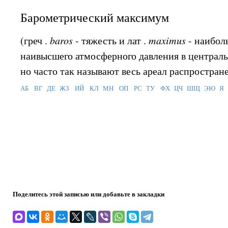
Барометрический максимум
(греч .
baros
- тяжесть и лат .
maximus
- наибол
наивысшего атмосферного давления в централь
но часто так называют весь ареал распростран
АБ
ВГ
ДЕ
ЖЗ
ИЙ
КЛ
МН
ОП
РС
ТУ
ФХ
ЦЧ
ШЩ
ЭЮ
Я
Поделитесь этой записью или добавьте в закладки