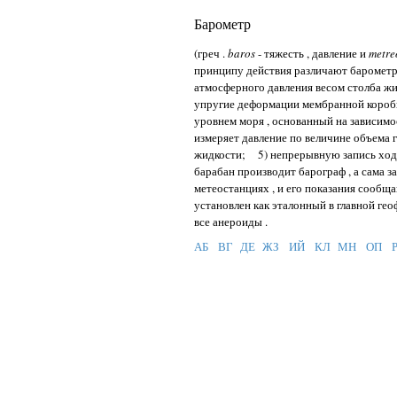
Барометр
(греч .
baros
- тяжесть , давление и
metr
принципу действия различают баромет
атмосферного давления весом столба жи
упругие деформации мембранной коробк
уровнем моря , основанный на зависимо
измеряет давление по величине объема 
жидкости; 5) непрерывную запись ход
барабан производит барограф , а сама з
метеостанциях , и его показания сообщ
установлен как эталонный в главной гео
все анероиды .
АБ
ВГ
ДЕ
ЖЗ
ИЙ
КЛ
МН
ОП