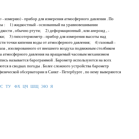
eo
- измеряю) - прибор для измерения атмосферного давления . По
ры : 1) жидкостный - основанный на уравновешивании
дкости , обычно ртути; 2) деформационный , или анероид , -
и; 3) гипсотермометр - прибор для измерения высоты над
сти точки кипения воды от атмосферного давления; 4) газовый -
газа , изолированного от внешнего воздуха подвижным столбиком
а атмосферного давления на вращаемый часовым механизмом
апись называется барограммой . Барометр используются на всех
аются в сводках погоды . Более сложного устройства барометр
физической обсерватории в Санкт - Петербурге , по нему выверяются
РС
ТУ
ФХ
ЦЧ
ШЩ
ЭЮ
Я