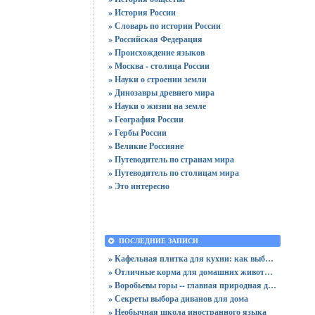
» История России
» Словарь по истории России
» Российская Федерация
» Происхождение языков
» Москва - столица России
» Науки о строении земли
» Динозавры древнего мира
» Науки о жизни на земле
» География России
» Гербы России
» Великие Россияне
» Путеводитель по странам мира
» Путеводитель по столицам мира
» Это интересно
ПОСЛЕДНИЕ ЗАПИСИ
» Кафельная плитка для кухни: как выбрать практичную отделку
» Отличные корма для домашних животных
» Воробьевы горы -- главная природная достопримечательность Москвы
» Секреты выбора диванов для дома
» Необычная школа иностранного языка