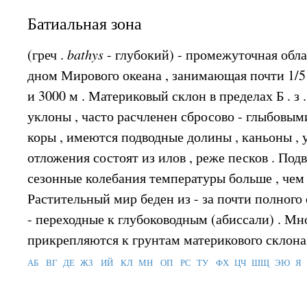
Батиальная зона
(греч .
bathys
- глубокий) - промежуточная об
дном Мирового океана , занимающая почти 1/5 
и 3000 м . Материковый склон в пределах Б . з
уклоны , часто расчленен сбросово - глыбовы
коры , имеются подводные долины , каньоны , 
отложения состоят из илов , реже песков . По
сезонные колебания температуры больше , чем 
Растительный мир беден из - за почти полного 
- переходные к глубоководным (абиссали) . М
прикрепляются к грунтам материкового склона 
АБ
ВГ
ДЕ
ЖЗ
ИЙ
КЛ
МН
ОП
РС
ТУ
ФХ
ЦЧ
ШЩ
ЭЮ
Я