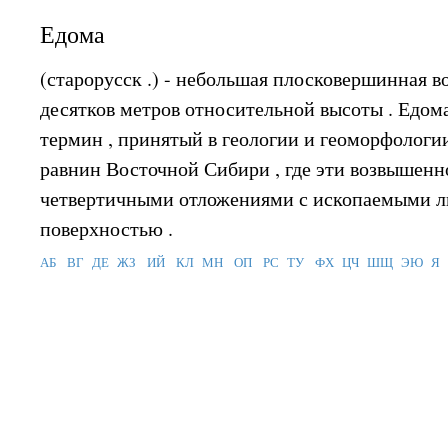
Едома
(старорусск .) - небольшая плосковершинная в
десятков метров относительной высоты . Едом
термин , принятый в геологии и геоморфологи
равнин Восточной Сибири , где эти возвышен
четвертичными отложениями с ископаемыми л
поверхностью .
АБ
ВГ
ДЕ
ЖЗ
ИЙ
КЛ
МН
ОП
РС
ТУ
ФХ
ЦЧ
ШЩ
ЭЮ
Я