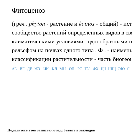
Фитоценоз
(греч .
phyton
- растение и
koinos
- общий) - и
сообщество растений определенных видов в св
климатическими условиями , однообразными 
рельефом на почвах одного типа . Ф . - наимен
классификации растительности - часть биогеоц
АБ
ВГ
ДЕ
ЖЗ
ИЙ
КЛ
МН
ОП
РС
ТУ
ФХ
ЦЧ
ШЩ
ЭЮ
Я
Поделитесь этой записью или добавьте в закладки