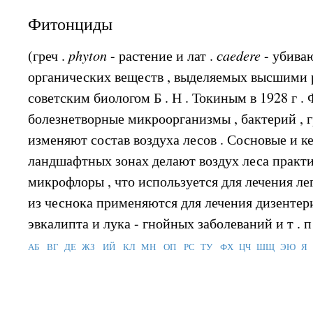
Фитонциды
(греч .
phyton
- растение и лат .
сaedere
- убива
органических веществ , выделяемых высшими 
советским биологом Б . Н . Токиным в 1928 г .
болезнетворные микроорганизмы , бактерий , г
изменяют состав воздуха лесов . Сосновые и к
ландшафтных зонах делают воздух леса прак
микрофлоры , что используется для лечения ле
из чеснока применяются для лечения дизентерии
эвкалипта и лука - гнойных заболеваний и т . п 
АБ
ВГ
ДЕ
ЖЗ
ИЙ
КЛ
МН
ОП
РС
ТУ
ФХ
ЦЧ
ШЩ
ЭЮ
Я