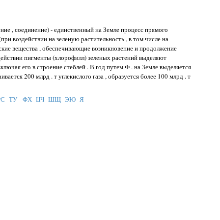
ение , соединение) - единственный на Земле процесс прямого
ри воздействии на зеленую растительность , в том числе на
ские вещества , обеспечивающие возникновение и продолжение
действии пигменты (хлорофилл) зеленых растений выделяют
ключая его в строение стеблей . В год путем Ф . на Земле выделяется
ивается 200 млрд . т углекислого газа , образуется более 100 млрд . т
РС
ТУ
ФХ
ЦЧ
ШЩ
ЭЮ
Я