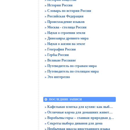
» История России
» Словарь по истории России
» Российская Федерация
» Происхождение языков
» Москва - столица России
» Науки о строении земли
» Динозавры древнего мира
» Науки о жизни на земле
» География России
» Гербы России
» Великие Россияне
» Путеводитель по странам мира
» Путеводитель по столицам мира
» Это интересно
ПОСЛЕДНИЕ ЗАПИСИ
» Кафельная плитка для кухни: как выбрать практичную отделку
» Отличные корма для домашних животных
» Воробьевы горы -- главная природная достопримечательность Москвы
» Секреты выбора диванов для дома
» Необычная школа иностранного языка