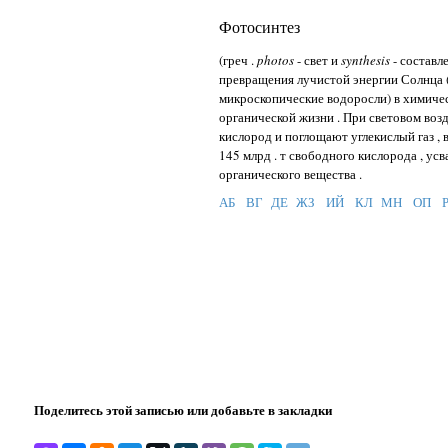
Фотосинтез
(греч .
photos
- свет и
synthesis
- составл
превращения лучистой энергии Солнца (п
микроскопические водоросли) в химиче
органической жизни . При световом воз
кислород и поглощают углекислый газ , в
145 млрд . т свободного кислорода , усва
органического вещества .
АБ
ВГ
ДЕ
ЖЗ
ИЙ
КЛ
МН
ОП
Поделитесь этой записью или добавьте в закладки