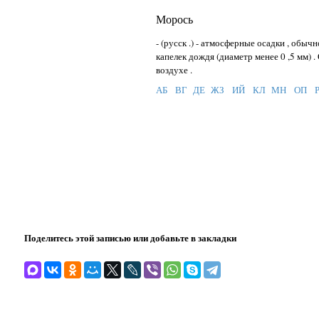
Морось
- (русск .) - атмосферные осадки , обы
капелек дождя (диаметр менее 0 ,5 мм) 
воздухе .
АБ
ВГ
ДЕ
ЖЗ
ИЙ
КЛ
МН
ОП
Поделитесь этой записью или добавьте в закладки