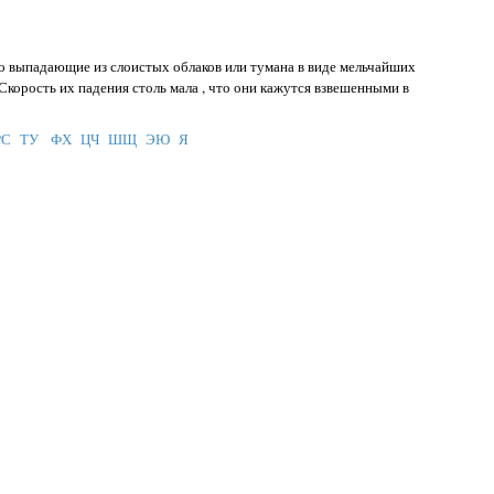
чно выпадающие из слоистых облаков или тумана в виде мельчайших
. Скорость их падения столь мала , что они кажутся взвешенными в
РС
ТУ
ФХ
ЦЧ
ШЩ
ЭЮ
Я