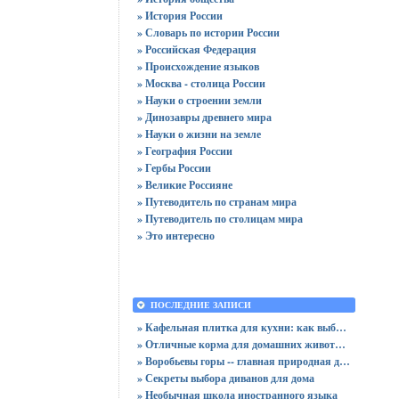
» История России
» Словарь по истории России
» Российская Федерация
» Происхождение языков
» Москва - столица России
» Науки о строении земли
» Динозавры древнего мира
» Науки о жизни на земле
» География России
» Гербы России
» Великие Россияне
» Путеводитель по странам мира
» Путеводитель по столицам мира
» Это интересно
ПОСЛЕДНИЕ ЗАПИСИ
» Кафельная плитка для кухни: как выбрать практичную отделку
» Отличные корма для домашних животных
» Воробьевы горы -- главная природная достопримечательность Москвы
» Секреты выбора диванов для дома
» Необычная школа иностранного языка