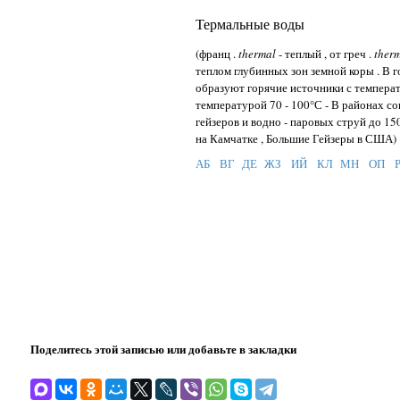
Термальные воды
(франц .
thermal
- теплый , от греч .
ther
теплом глубинных зон земной коры . В гор
образуют горячие источники с температур
температурой 70 - 100°С - В районах сов
гейзеров и водно - паровых струй до 15
на Камчатке , Большие Гейзеры в США) 
АБ
ВГ
ДЕ
ЖЗ
ИЙ
КЛ
МН
ОП
Поделитесь этой записью или добавьте в закладки