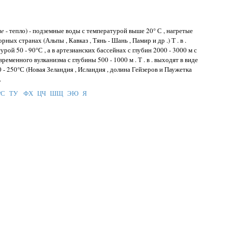
me
- тепло) - подземные воды с температурой выше 20° С , нагретые
ных странах (Альпы , Кавказ , Тянь - Шань , Памир и др .) Т . в .
ой 50 - 90°С , а в артезианских бассейнах с глубин 2000 - 3000 м с
ременного вулканизма с глубины 500 - 1000 м . Т . в . выходят в виде
0 - 250°С (Новая Зеландия , Исландия , долина Гейзеров и Паужетка
.
РС
ТУ
ФХ
ЦЧ
ШЩ
ЭЮ
Я