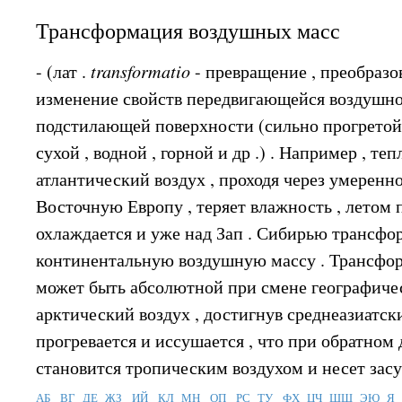
Трансформация воздушных масс
- (лат .
transformatio
- превращение , преобразо
изменение свойств передвигающейся воздушн
подстилающей поверхности (сильно прогретой 
сухой , водной , горной и др .) . Например , т
атлантический воздух , проходя через умерен
Восточную Европу , теряет влажность , летом п
охлаждается и уже над Зап . Сибирью трансфо
континентальную воздушную массу . Трансфо
может быть абсолютной при смене географическ
арктический воздух , достигнув среднеазиатск
прогревается и иссушается , что при обратном
становится тропическим воздухом и несет засух
АБ
ВГ
ДЕ
ЖЗ
ИЙ
КЛ
МН
ОП
РС
ТУ
ФХ
ЦЧ
ШЩ
ЭЮ
Я