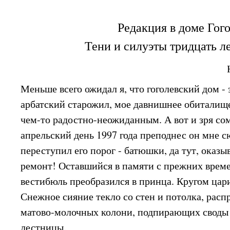
Редакция в доме Гог
Тени и силуэты тридцать л
Меньше всего ожидал я, что гоголевский дом -
арбатский старожил, мое давнишнее обиталище
чем-то радостно-неожиданным. А вот и зря со
апрельский день 1997 года преподнес он мне с
переступил его порог - батюшки, да тут, оказ
ремонт! Оставшийся в памяти с прежних врем
вестибюль преобразился в принца. Кругом цари
Снежное сияние текло со стен и потолка, расп
матово-молочных колони, подпирающих своды 
лестницы.