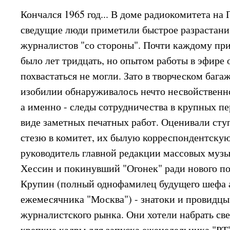
Кончался 1965 год... В доме радиокомитета на
сведущие люди приметили быстрое разрастани
журналистов "со стороны". Почти каждому пр
было лет тридцать, но опытом работы в эфире 
похвастаться не могли. Зато в творческом бага
изобилии обнаруживалось нечто несвойственн
а именно - следы сотрудничества в крупных п
виде заметных печатных работ. Оценивали ст
стезю в комитет, их былую корреспондентскую
руководитель главной редакции массовых муз
Хессин и покинувший "Огонек" ради нового 
Крупин (полный однофамилец будущего шефа 
ежемесячника "Москва") - знатоки и провидцы
журналистского рынка. Они хотели набрать св
крепкие кадры для запуска еженедельника "РТ"