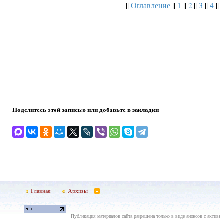
||
Оглавление
||
1
||
2
||
3
||
4
||
Поделитесь этой записью или добавьте в закладки
Главная
Архивы
Публикация материалов сайта разрешена только в виде анонсов с актив