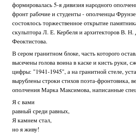
формировалась 5-я дивизия народного ополчен
фронт рабочие и студенты - ополченцы Фрунзе
состоялось торжественное открытие памятника
скульптора Л. Е. Кербеля и архитекторов В. Н.
Феоктистова.
В сером гранитном блоке, часть которого оста
высечены голова воина в каске и кисть руки, с
цифры: "1941-1945", а на гранитной стеле, ус
вырублены строки стихов поэта-фронтовика, в
ополчения Марка Максимова, написанные спе
Я с вами
равный среди равных,
Я камнем стал,
но я живу!