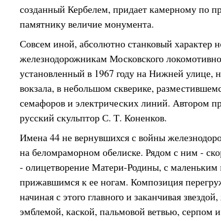
созданный Кербелем, придает камерному по п
памятнику величие монумента.
Совсем иной, абсолютно станковый характер 
железнодорожникам Московского локомотивног
установленный в 1967 году на Нижней улице, н
вокзала, в небольшом скверике, разместившемс
семафоров и электрических линий. Автором п
русский скульптор С. Т. Коненков.
Имена 44 не вернувшихся с войны железнодор
на беломраморном обелиске. Рядом с ним - с
- олицетворение Матери-Родины, с маленьким
прижавшимся к ее ногам. Композиция перегру
начиная с этого главного и заканчивая звездо
эмблемой, каской, пальмовой ветвью, серпом 