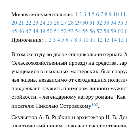
Москва монументальная:
1
2
3
4
5
6
7
8
9
10
11
20
21
22
23
24
25
26
27
28
29
30
31
32
33
34
35
45
46
47
48
49
50
51
52
53
54
55
56
57
58
59
60
Примечания:
1
2
3
4
5
6
7
8
9
10
11
12
13
14
15
В том же году во дворе спецшколы-интерната №
Сельскохозяйственный проезд) на средства, за
учащимися в школьных мастерских, был соору
чья жизнь, независимо от сегодняшних полити
продолжает служить примером личного мужес
стойкости, - легендарному автору романа "Как 
160
писателю Николаю
Островскому
.
Скульптор А. В. Рыбкин и архитектор Н. В. Д
пластический прием, довольно распространенн