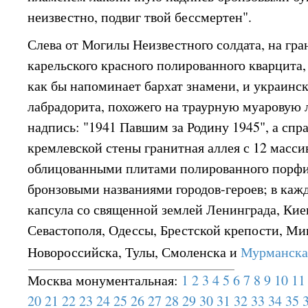
неизвестно, подвиг твой бессмертен".
Слева от Могилы Неизвестного солдата, на гра
карельского красного полированного кварцита,
как бы напоминает бархат знамени, и украинск
лабрадорита, похожего на траурную муаровую 
надпись: "1941 Павшим за Родину 1945", а спр
кремлевской стены гранитная аллея с 12 масс
облицованными плитами полированного порф
бронзовыми названиями городов-героев; в каж
капсула со священной землей Ленинграда, Киев
Севастополя, Одессы, Брестской крепости, Ми
Новороссийска, Тулы, Смоленска и
Мурманск
Москва монументальная:
1
2
3
4
5
6
7
8
9
10
11
20
21
22
23
24
25
26
27
28
29
30
31
32
33
34
35