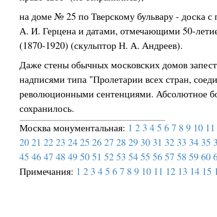
на доме № 25 по Тверскому бульвару - доска 
А. И. Герцена и датами, отмечающими 50-летие
(1870-1920) (скульптор Н. А. Андреев).
Даже стены обычных московских домов запес
надписями типа "Пролетарии всех стран, соед
революционными сентенциями. Абсолютное б
сохранилось.
Москва монументальная:
1
2
3
4
5
6
7
8
9
10
11
20
21
22
23
24
25
26
27
28
29
30
31
32
33
34
35
45
46
47
48
49
50
51
52
53
54
55
56
57
58
59
60
Примечания:
1
2
3
4
5
6
7
8
9
10
11
12
13
14
15