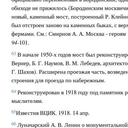
обиходе не прижилось (Бородинским москвичи
новый, каменный мост, построенный Р. Клейно
был отстроен заново на каменных быках, с в
фермами. См.: Смирнов А. А. Москва - героям 1
94-
101.
63
В начале 1950-х годов мост был реконструи
Вернер, Б. Г. Наумов, В. М. Лебедев, архитект
Г. Шахов). Расширена проезжая часть, возвед
строения для проезда по набережным.
64
Реконструирован в 1918 году под памятник
мыслителям.
65
Известия ВЦИК. 1918. 14 апр.
66
Луначарский А. В. Ленин о монументальной п