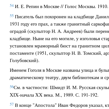
54
И. Е. Репин в Москве // Голос Москвы. 1910. 
55
Писатель был похоронен на кладбище Данил
1931 году его прах, а также гранитный саркофа
оградой (скульптор Н. А. Андреев) были пере
кладбище. Ныне на его могиле, у изголовья ста
установлен мраморный бюст на гранитном ци
постаменте (1951, скульптор Н. В. Томский, ар
Голубовский).
Именем Гоголя в Москве названы улица и бульв
драматическому театру, двум библиотекам и с
56
См. в частности: Шмидт И. М. Русская скул
XIX-начала XX века. М., 1989. С. 191-192.
57
В конце "Апостола" Иван Федоров указал, кто