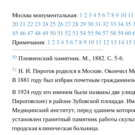
Москва монументальная:
1
2
3
4
5
6
7
8
9
10
11
20
21
22
23
24
25
26
27
28
29
30
31
32
33
34
35
45
46
47
48
49
50
51
52
53
54
55
56
57
58
59
60
Примечания:
1
2
3
4
5
6
7
8
9
10
11
12
13
14
15
50
Плевненский памятник. М., 1882. С. 5-6.
51
Н. И. Пирогов родился в Москве. Окончил М
В 1881 году был избран почетным гражданино
В 1924 году его именем были названы две ули
Пироговские) в районе Зубовской площади. Им
Медицинский институт, перед зданием которог
установлен гранитный памятник работы скульпт
городская клиническая больница.