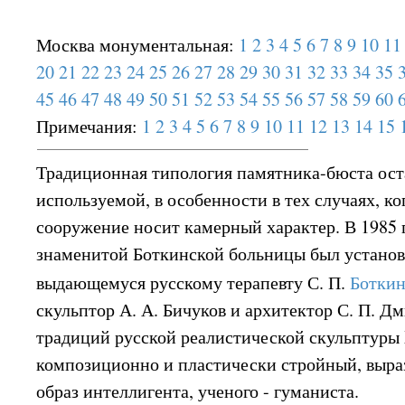
Москва монументальная:
1
2
3
4
5
6
7
8
9
10
11
20
21
22
23
24
25
26
27
28
29
30
31
32
33
34
35
45
46
47
48
49
50
51
52
53
54
55
56
57
58
59
60
Примечания:
1
2
3
4
5
6
7
8
9
10
11
12
13
14
15
Традиционная типология памятника-бюста ост
используемой, в особенности в тех случаях, к
сооружение носит камерный характер. В 1985 
знаменитой Боткинской больницы был устано
выдающемуся русскому терапевту С. П.
Ботки
скульптор А. А. Бичуков и архитектор С. П. Дм
традиций русской реалистической скульптуры 
композиционно и пластически стройный, выр
образ интеллигента, ученого - гуманиста.