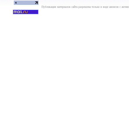
Публикация материалов сайта разрешена только в виде анонсов с актив