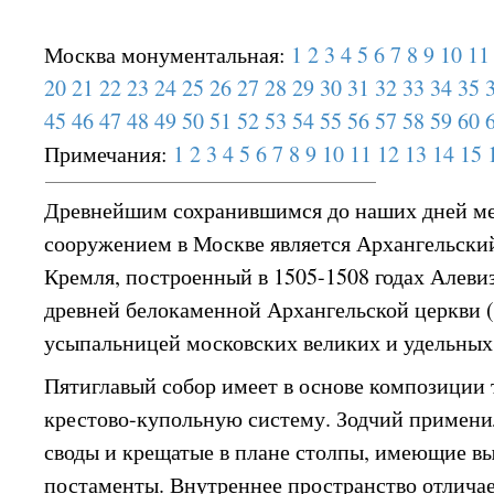
Москва монументальная:
1
2
3
4
5
6
7
8
9
10
11
20
21
22
23
24
25
26
27
28
29
30
31
32
33
34
35
45
46
47
48
49
50
51
52
53
54
55
56
57
58
59
60
Примечания:
1
2
3
4
5
6
7
8
9
10
11
12
13
14
15
Древнейшим сохранившимся до наших дней 
сооружением в Москве является Архангельски
Кремля, построенный в 1505-1508 годах Алеви
древней белокаменной Архангельской церкви 
усыпальницей московских великих и удельных
Пятиглавый собор имеет в основе композиции
крестово-купольную систему. Зодчий примен
своды и крещатые в плане столпы, имеющие в
постаменты. Внутреннее пространство отличает