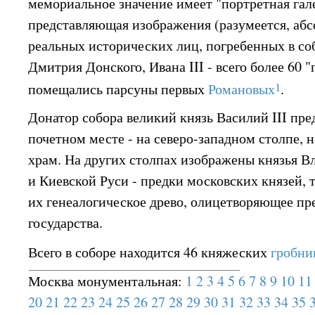
мемориальное значение имеет "портретная гал
представляющая изображения (разумеется, аб
реальных исторических лиц, погребенных в со
Дмитрия Донского, Ивана III - всего более 60 "
1
помещались парсуны первых
Романовых
.
Донатор собора великий князь Василий III пре
почетном месте - на северо-западном столпе, н
храм. На других столпах изображены князья В
и Киевской Руси - предки московских князей, 
их генеалогическое древо, олицетворяющее п
государства.
Всего в соборе находится 46 княжеских
гробни
Москва монументальная:
1
2
3
4
5
6
7
8
9
10
11
20
21
22
23
24
25
26
27
28
29
30
31
32
33
34
35