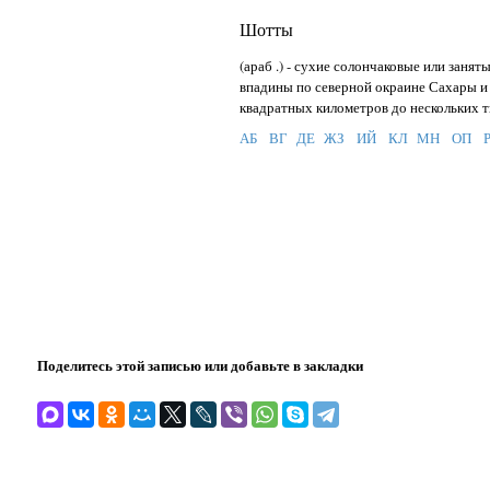
Шотты
(араб .) - сухие солончаковые или зан
впадины по северной окраине Сахары и в
квадратных километров до нескольких т
АБ
ВГ
ДЕ
ЖЗ
ИЙ
КЛ
МН
ОП
Поделитесь этой записью или добавьте в закладки