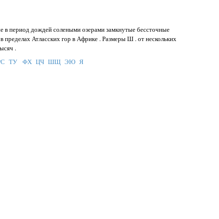
ятые в период дождей солеными озерами замкнутые бессточные
 пределах Атласских гор в Африке . Размеры Ш . от нескольких
ысяч .
РС
ТУ
ФХ
ЦЧ
ШЩ
ЭЮ
Я