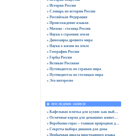
» История России
» Словарь по истории России
» Российская Федерация
» Происхождение языков
» Москва - столица России
» Науки о строении земли
» Динозавры древнего мира
» Науки о жизни на земле
» География России
» Гербы России
» Великие Россияне
» Путеводитель по странам мира
» Путеводитель по столицам мира
» Это интересно
ПОСЛЕДНИЕ ЗАПИСИ
» Кафельная плитка для кухни: как выбрать практичную отделку
» Отличные корма для домашних животных
» Воробьевы горы -- главная природная достопримечательность Москвы
» Секреты выбора диванов для дома
» Необычная школа иностранного языка