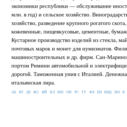
экономики республики — обслуживание иностр
млн. в год) и сельское хозяйство. Виноградарст
хозяйство, разведение крупного рогатого скота
кожевенные, пищевкусовые, цементные, бумаж
Кустарное производство изделий из стекла, ма
почтовых марок и монет для нумизматов. Фил
машиностроительных и др. фирм. Сан-Марино 
портом Римини автомобильной и электрифици
дорогой. Таможенная уния с Италией. Денежн
итальянская лира.
АБ
ВГ
ДЕ
ЖЗ
ИЙ
КЛ
МН
ОП
РС
ТУ
ФХ
ЦЧ
ШЩ
ЭЮ
Я