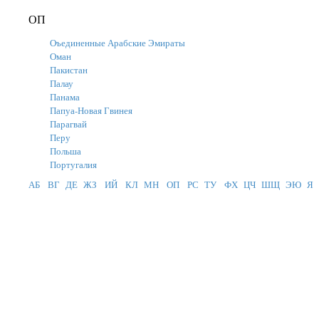
ОП
Оъединенные Арабские Эмираты
Оман
Пакистан
Палау
Панама
Папуа-Новая Гвинея
Парагвай
Перу
Польша
Португалия
АБ
ВГ
ДЕ
ЖЗ
ИЙ
КЛ
МН
ОП
РС
ТУ
ФХ
ЦЧ
ШЩ
ЭЮ
Я