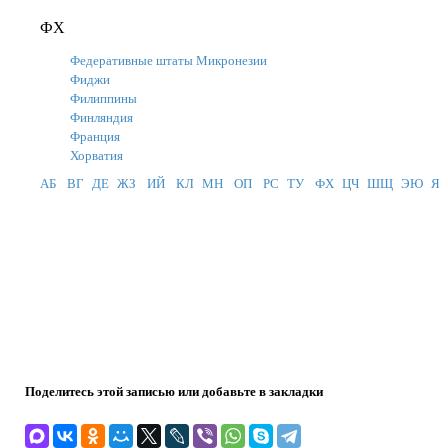
ФХ
Федеративные штаты Микронезии
Фиджи
Филиппины
Финляндия
Франция
Хорватия
АБ
ВГ
ДЕ
ЖЗ
ИЙ
КЛ
МН
ОП
РС
ТУ
ФХ
ЦЧ
ШЩ
ЭЮ
Я
Поделитесь этой записью или добавьте в закладки