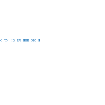
РС
ТУ
ФХ
ЦЧ
ШЩ
ЭЮ
Я