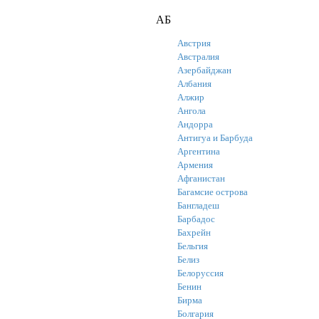
АБ
Австрия
Австралия
Азербайджан
Албания
Алжир
Ангола
Андорра
Антигуа и Барбуда
Аргентина
Армения
Афганистан
Багамсие острова
Бангладеш
Барбадос
Бахрейн
Бельгия
Белиз
Белоруссия
Бенин
Бирма
Болгария