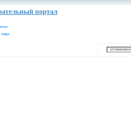
авательный портал
анеты
 мире