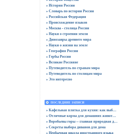
» История России
» Словарь по истории России
» Российская Федерация
» Происхождение языков
» Москва - столица России
» Науки о строении земли
» Динозавры древнего мира
» Науки о жизни на земле
» География России
» Гербы России
» Великие Россияне
» Путеводитель по странам мира
» Путеводитель по столицам мира
» Это интересно
ПОСЛЕДНИЕ ЗАПИСИ
» Кафельная плитка для кухни: как выбрать практичную отделку
» Отличные корма для домашних животных
» Воробьевы горы -- главная природная достопримечательность Москвы
» Секреты выбора диванов для дома
» Необычная школа иностранного языка