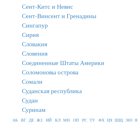
Сент-Китс и Невис
Сент-Винсент и Гренадины
Сингапур
Сирия
Словакия
Словения
Соединенные Штаты Америки
Соломоновы острова
Сомали
Суданская республика
Судан
Суринам
АБ
ВГ
ДЕ
ЖЗ
ИЙ
КЛ
МН
ОП
РС
ТУ
ФХ
ЦЧ
ШЩ
ЭЮ
Я