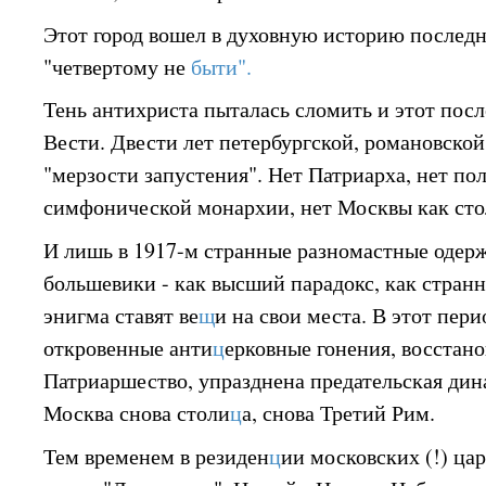
Этот город вошел в духовную историю последн
"четвертому не
быти".
Тень антихриста пыталась сломить и этот пос
Вести. Двести лет петербургской, романовской
"мерзости запустения". Нет Патриарха, нет п
симфонической монархии, нет Москвы как ст
И лишь в 1917-м странные разномастные одер
большевики - как высший парадокс, как стран
энигма ставят ве
щ
и на свои места. В этот пери
откровенные анти
ц
ерковные гонения, восстан
Патриаршество, упразднена предательская дина
Москва снова столи
ц
а, снова Третий Рим.
Тем временем в резиден
ц
ии московских (!) ца