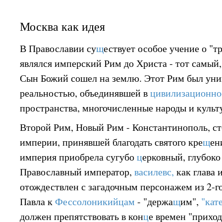
Москва как идея
В Православии су
щ
ествует особое учение о "т
являлся имперский Рим до Христа - тот самый,
Сын Божий сошел на землю. Этот Рим был уни
реальностью, объединявшей в
цивилизационно
пространства, многочисленные народы и культ
Второй Рим, Новый Рим - Константинополь, с
империи, принявшей благодать святого кре
щ
ен
империя приобрела сугубо
ц
ерковный, глубоко
Православный император,
василевс,
как глава 
отождествлен с загадочным персонажем из 2-г
Павла к
Фессолоникийцам
- "держа
щ
им",
"кат
должен препятствовать в кон
ц
е времен "приход