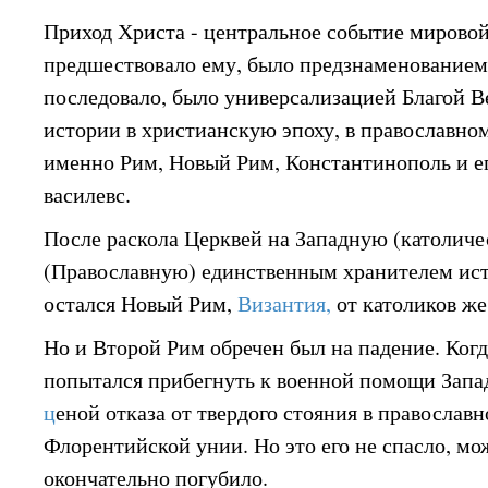
Приход Христа - центральное событие мировой
предшествовало ему, было предзнаменованием.
последовало, было универсализацией Благой В
истории в христианскую эпоху, в православно
именно Рим, Новый Рим, Константинополь и ег
василевс.
После раскола Церквей на Западную (католич
(Православную) единственным хранителем ист
остался Новый Рим,
Византия,
от католиков ж
Но и Второй Рим обречен был на падение. Когд
попытался прибегнуть к военной помощи Запад
ц
еной отказа от твердого стояния в православ
Флорентийской унии. Но это его не спасло, мо
окончательно погубило.