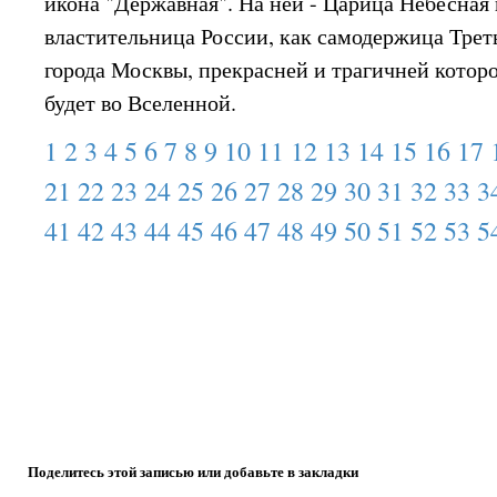
икона "Державная". На ней - Царица Небесная 
властительница России, как самодержица Треть
города Москвы, прекрасней и трагичней которо
будет во Вселенной.
1
2
3
4
5
6
7
8
9
10
11
12
13
14
15
16
17
21
22
23
24
25
26
27
28
29
30
31
32
33
3
41
42
43
44
45
46
47
48
49
50
51
52
53
5
Поделитесь этой записью или добавьте в закладки