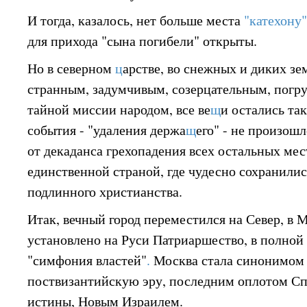
И тогда, казалось, нет больше места
"катехону
для прихода "сына погибели" открыты.
Но в северном
ц
арстве, во снежных и диких зе
странным, задумчивым, созерцательным, погр
тайной миссии народом, все ве
щ
и остались та
события - "удаления держа
щ
его" - не произош
от декаданса грехопадения всех остальных мес
единственной страной, где чудесно сохранили
подлинного христианства.
Итак, вечный город переместился на Север, в 
установлено на Руси Патриаршество, в полной
"симфония властей"
.
Москва стала синонимом 
поствизантийскую эру, последним оплотом Сп
истины, Новым Израилем.