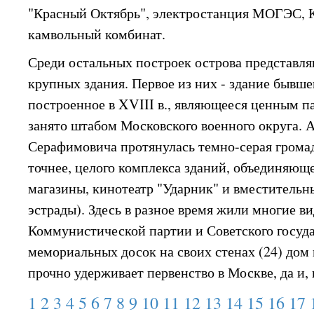
"Красный Октябрь", электростанция МОГЭС, 
камвольный комбинат.
Среди остальных построек острова представля
крупных здания. Первое из них - здание бывше
построенное в XVIII в., являющееся ценным 
занято штабом Московского военного округа. 
Серафимовича протянулась темно-серая громад
точнее, целого комплекса зданий, объединяющ
магазины, кинотеатр "Ударник" и вместительн
эстрады). Здесь в разное время жили многие в
Коммунистической партии и Советского госуда
мемориальных досок на своих стенах (24) дом
прочно удерживает первенство в Москве, да и, 
1
2
3
4
5
6
7
8
9
10
11
12
13
14
15
16
17