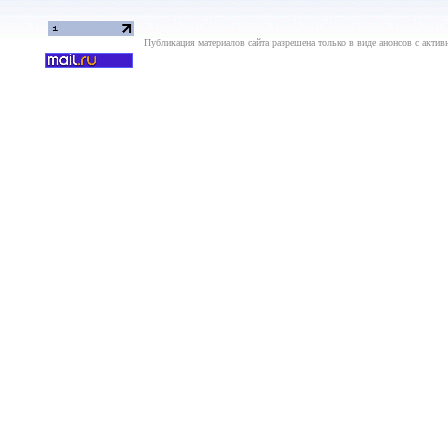
Публикация материалов сайта разрешена только в виде анонсов с актив