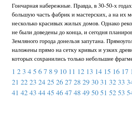
Гончарная набережные. Правда, в 30-50-х года
большую часть фабрик и мастерских, а на их м
несколько красивых жилых домов. Однако рек
не были доведены до конца, и сегодня планиро
Земляного города донельзя запутана. Прямоуг
наложены прямо на сетку кривых и узких древн
которых сохранились только небольшие фрагм
1
2
3
4
5
6
7
8
9
10
11
12
13
14
15
16
17
21
22
23
24
25
26
27
28
29
30
31
32
33
3
41
42
43
44
45
46
47
48
49
50
51
52
53
5