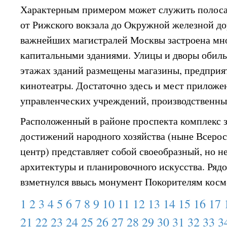
Характерным примером может служить полоса
от Рижского вокзала до Окружной железной дор
важнейших магистралей Москвы застроена м
капитальными зданиями. Улицы и дворы обиль
этажах зданий размещены магазины, предприя
кинотеатры. Достаточно здесь и мест приложен
управленческих учреждений, производственны
Расположенный в районе проспекта комплекс 
достижений народного хозяйства (ныне Всеро
центр) представляет собой своеобразный, но 
архитектуры и планировочного искусства. Рядо
взметнулся ввысь монумент Покорителям косм
1
2
3
4
5
6
7
8
9
10
11
12
13
14
15
16
17
21
22
23
24
25
26
27
28
29
30
31
32
33
3