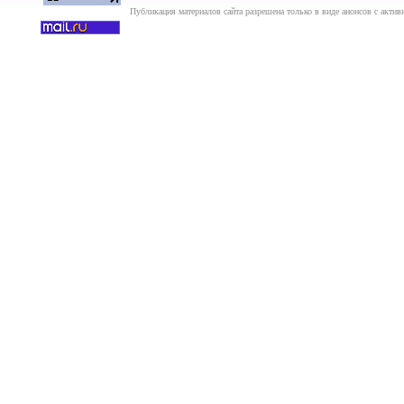
Публикация материалов сайта разрешена только в виде анонсов с актив