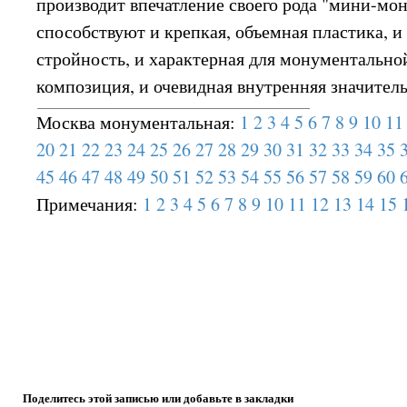
производит впечатление своего рода "мини-мо
способствуют и крепкая, объемная пластика, 
стройность, и характерная для монументально
композиция, и очевидная внутренняя значитель
Москва монументальная:
1
2
3
4
5
6
7
8
9
10
11
20
21
22
23
24
25
26
27
28
29
30
31
32
33
34
35
45
46
47
48
49
50
51
52
53
54
55
56
57
58
59
60
Примечания:
1
2
3
4
5
6
7
8
9
10
11
12
13
14
15
Поделитесь этой записью или добавьте в закладки