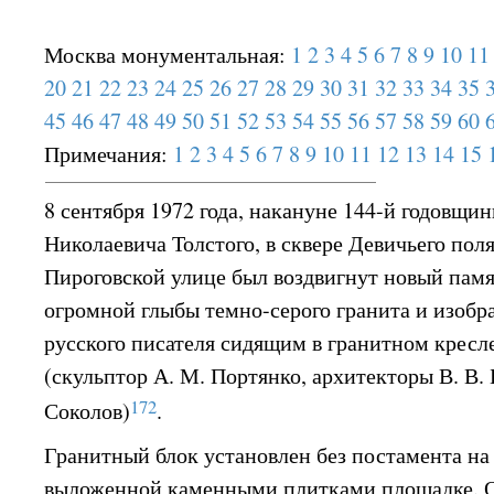
Москва монументальная:
1
2
3
4
5
6
7
8
9
10
11
20
21
22
23
24
25
26
27
28
29
30
31
32
33
34
35
45
46
47
48
49
50
51
52
53
54
55
56
57
58
59
60
Примечания:
1
2
3
4
5
6
7
8
9
10
11
12
13
14
15
8 сентября 1972 года, накануне 144-й годовщи
Николаевича Толстого, в сквере Девичьего пол
Пироговской улице был воздвигнут новый пам
огромной глыбы темно-серого гранита и изоб
русского писателя сидящим в гранитном кресле
(скульптор А. М. Портянко, архитекторы В. В. 
172
Соколов)
.
Гранитный блок установлен без постамента на
выложенной каменными плитками площадке. Он