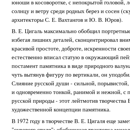
юноши в косоворотке, с непокрытой головой, л
солнцу и ветру среди родных берез и сосен (ск
архитекторы С. Е. Вахтангов и Ю. В. Юров).
В. Е. Цигаль максимально обобщил портретные
избегая лишних деталей, сконцентрировал вни
красивой простоте, доброте, искренности свое
естественно вписал статую в окружающий пей
постамент памятника в виде природного валу
чуть вытянув фигуру по вертикали, он уподобил
Слияние русской души - сильной, порывистой,
и одновременно тонкой, ранимой и нежной, с 
русской природы - этот лейтмотив творчества 
художественной концепции памятника.
В 1972 году в творчестве В. Е. Цигаля еще за
"сурового стиля": обобщенная трактовка моно