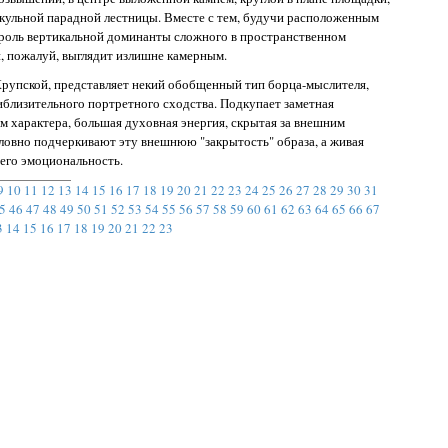
кульной парадной лестницы. Вместе с тем, будучи расположенным
я роль вертикальной доминанты сложного в пространственном
, пожалуй, выглядит излишне камерным.
. Крупской, представляет некий обобщенный тип борца-мыслителя,
близительного портретного сходства. Подкупает заметная
м характера, большая духовная энергия, скрытая за внешним
ловно подчеркивают эту внешнюю "закрытость" образа, а живая
 его эмоциональность.
9
10
11
12
13
14
15
16
17
18
19
20
21
22
23
24
25
26
27
28
29
30
31
5
46
47
48
49
50
51
52
53
54
55
56
57
58
59
60
61
62
63
64
65
66
67
3
14
15
16
17
18
19
20
21
22
23