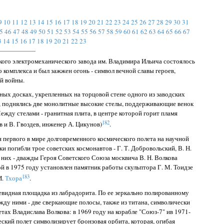
9
10
11
12
13
14
15
16
17
18
19
20
21
22
23
24
25
26
27
28
29
30
31
5
46
47
48
49
50
51
52
53
54
55
56
57
58
59
60
61
62
63
64
65
66
67
3
14
15
16
17
18
19
20
21
22
23
кого электромеханического завода им. Владимира Ильича состоялось
комплекса и был зажжен огонь - символ вечной славы героев,
й войны.
ных досках, укрепленных на торцовой стене одного из заводских
е, поднялись две монолитные высокие стелы, поддерживающие венок
жду стелами - гранитная плита, в центре которой горит пламя
182
в и В. Гвоздев, инженер А. Цикунов)
.
я первого в мире долговременного космического полета на научной
и погибли трое советских космонавтов - Г. Т. Добровольский, В. Н.
з них - дважды Героя Советского Союза москвича В. Н. Волкова
ой в 1975 году установлен памятник работы скульптора Г. М. Тоидзе
183
И.
Тхора
.
видная площадка из лабрадорита. По ее зеркально полированному
ду ними - две сверкающие полосы, также из титана, символически
ах Владислава Волкова: в 1969 году на корабле "Союз-7" ив 1971-
еский полет символизирует бронзовая орбита, которая, огибая