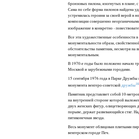
бронзовых пилона, изогнутых в плане, 
Сама по себе форма пилонов найдена уд
устремилась героиня за своей верой в н
композиции совершенно неорганичными,
изображение в конкретно -
повествовате
Все эти художественные особенности в
монументальности образа, свойственно
обстоятельства памятник, несмотря на 
монументальным.
В 1970-е годы было положено начало т
Москвой и зарубежными городами.
15 сентября 1976 года в Парке Дружбы
18
монумента венгеро-советской
дружбы
Памятник представляет собой 10-метро
на внутренней стороне которой выложен
двух женских фигур, олицетворяющих д
порыве, держат развевающийся стяг. На
пятиконечная звезда.
Весь монумент облицован плитками пир
венгерском городе Печ.