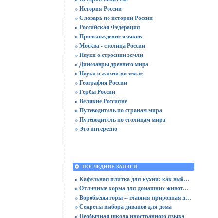
» История России
» Словарь по истории России
» Российская Федерация
» Происхождение языков
» Москва - столица России
» Науки о строении земли
» Динозавры древнего мира
» Науки о жизни на земле
» География России
» Гербы России
» Великие Россияне
» Путеводитель по странам мира
» Путеводитель по столицам мира
» Это интересно
ПОСЛЕДНИЕ ЗАПИСИ
» Кафельная плитка для кухни: как выбрать практичную отделку
» Отличные корма для домашних животных
» Воробьевы горы -- главная природная достопримечательность Москвы
» Секреты выбора диванов для дома
» Необычная школа иностранного языка