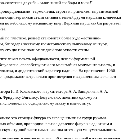
ро-советская дружба - залог нашей свободы и мира!"
ропорционально - гармонична, строга и привлекает выразительной
влеющая вертикаль стелы связана с землей двумя маршами конически
ей по небольшому насыпному валу. Верхний марш как бы разрывает
нта.
й по пластике, рельеф становится более художественно-
ым, благодаря жесткому геометрическому выпуклому контуру,
 его цветное поле от гладкой поверхности стены.
енте лежит печать официальности, некоей формальной
езусловно, способствуют и его масштабная монументальность, и
мволика, и дидактический характер надписи. На протяжении 1960-
ке продолжают встречаться произведения с выраженным влиянием
птора И. И. Козловского и архитектора А. А. Заварзина и А. А.
ик Фридриху Энгельсу. Безусловно, памятник одному из
 исполнялся по официальному заказу и имел статус
льно: это стоящая фигура со скрещенными на груди руками.
ных объемов, пропорциональное давление фигуры над низким и
 скульптурной части памятника значительную монументальность.
озвышении, в центре выложенной камнем, круглой в плане площадки,