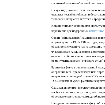
гранитный колоннообразный постамент,
В скульптурном портрете, выполненном
человека несгибаемой воли и бесстраши
типологии монумент тяготеет к традици
Кстати, типология бюста или скульптур
характерна для надгробных
памятников
Среди "официальных" памятников деятел
воздвигнутых в 1970- 1980-е годы, вы
образности скульптурная композиция, п
Ф. Белашова и А. М. Белашов, архитекто
отпечаток общих стилистических тенден
от монументальности "сурового стиля" 
Бронзовая фигура очаровательной моло
очертания тела, представляет нам обра
направления последней трети XIX столе
1883, Киевский музей русского искусст
Скрытая широкими плоскостями драпиро
как бы заслоняясь согнутой рукой, покр
объем кажется трепещущим, дробящимс
На одном широком плинте с фигурой, в