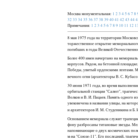
Москва монументальная:
1
2
3
4
5
6
7
8
32
33
34
35
36
37
38
39
40
41
42
43
44
4
Примечания:
1
2
3
4
5
6
7
8
9
10
11
12
1
8 мая 1975 года на территории Московс
торжественное открытие мемориального 
погибших в годы Великой Отечественно
Более 400 имен начертано на мемориаль
корпусов. Рядом, на бетонной площадк
Победы, увитый орденскими лентами. Ме
вечного огня (архитекторы В. С. Кубасо
30 июня 1971 года, во время выполнени
орбитальной станции "Салют", трагическ
Волков и В. И. Пацаев. Память одного и
увековечена в названии улицы, на котор
и архитекторов И. М. Студеникина и Б. 
Основанием мемориала служит трапецие
фону разбросаны титановые звезды. Меж
напоминающие о двух космических полет
м-на "Союзе-11". Его последний, трагич