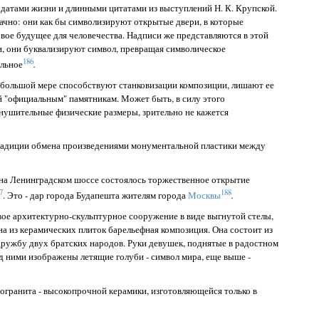
с датами жизни и длинными цитатами из выступлений Н. К. Крупской.
ачно: они как бы символизируют открытые двери, в которые
овое будущее для человечества. Надписи же представляются в этой
 они буквализируют символ, превращая символическое
186
льное
.
 большой мере способствуют станковизации композиции, лишают ее
й "официальным" памятникам. Может быть, в силу этого
внушительные физические размеры, зрительно не кажется
радиции обмена произведениями монументальной пластики между
 на Ленинградском шоссе состоялось торжественное открытие
7
188
. Это - дар города Будапешта жителям города
Москвы
.
вое архитектурно-скульптурное сооружение в виде выгнутой стелы,
а из керамических плиток барельефная композиция. Она состоит из
ружбу двух братских народов. Руки девушек, поднятые в радостном
д ними изображены летящие голуби - символ мира, еще выше -
огранита - высокопрочной керамики, изготовляющейся только в