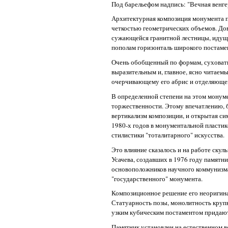
Под барельефом надпись: "Вечная венге
Архитектурная композиция монумента п
четкостью геометрических объемов. До
сужающейся гранитной лестницы, идущ
пополам горизонталь широкого постаме
Очень обобщенный по формам, суховаты
выразительным и, главное, ясно читаем
очерчивающему его абрис и отделяющему
В определенной степени на этом монум
торжественности. Этому впечатлению, б
вертикализм композиции, и открытая си
1980-х годов в монументальной пласти
стилистики "тоталитарного" искусства.
Это влияние сказалось и на работе скуль
Усачева, создавших в 1976 году памятн
основоположников научного коммунизма
"государственного" монумента.
Композиционное решение его неоригина
Статуарность позы, монолитность круп
узким кубическим постаментом придают
Памятник установлен на естественном в