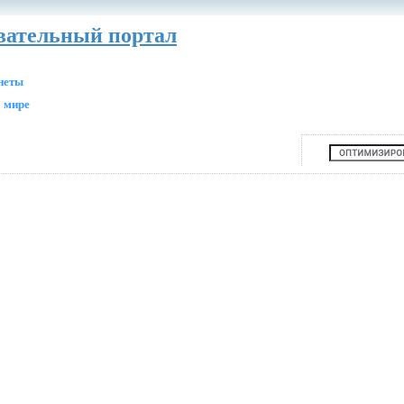
авательный портал
анеты
 мире