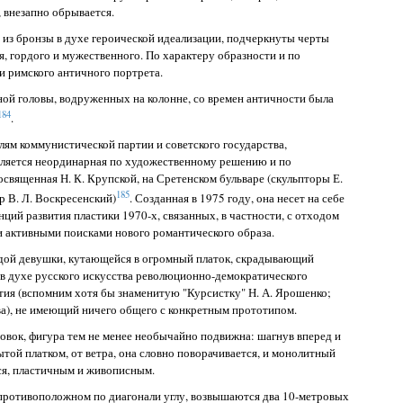
 внезапно обрывается.
 из бронзы в духе героической идеализации, подчеркнуты черты
я, гордого и мужественного. По характеру образности и по
и римского античного портрета.
ной головы, водруженных на колонне, со времен античности была
184
.
ям коммунистической партии и советского государства,
деляется неординарная по художественному решению и по
освященная Н. К. Крупской, на Сретенском бульваре (скульпторы Е.
185
р В. Л. Воскресенский)
. Созданная в 1975 году, она несет на себе
ций развития пластики 1970-х, связанных, в частности, с отходом
и активными поисками нового романтического образа.
дой девушки, кутающейся в огромный платок, скрадывающий
з в духе русского искусства революционно-демократического
тия (вспомним хотя бы знаменитую "Курсистку" Н. А. Ярошенко;
ва), не имеющий ничего общего с конкретным прототипом.
вок, фигура тем не менее необычайно подвижна: шагнув вперед и
ытой платком, от ветра, она словно поворачивается, и монолитный
я, пластичным и живописным.
 противоположном по диагонали углу, возвышаются два 10-метровых