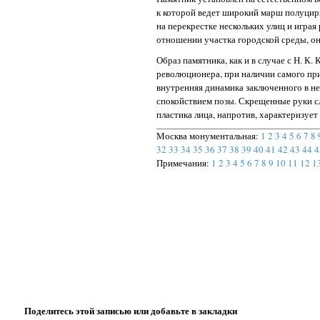
к которой ведет широкий марш полуцир
на перекрестке нескольких улиц и игра
отношении участка городской среды, он
Образ памятника, как и в случае с Н. К
революционера, при наличии самого при
внутренняя динамика заключенного в не
спокойствием позы. Скрещенные руки с
пластика лица, напротив, характеризует
Москва монументальная:
1
2
3
4
5
6
7
8
32
33
34
35
36
37
38
39
40
41
42
43
44
4
Примечания:
1
2
3
4
5
6
7
8
9
10
11
12
1
Поделитесь этой записью или добавьте в закладки